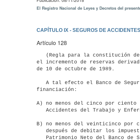
Publicación: 08/11/2018
El Registro Nacional de Leyes y Decretos del presen
CAPÍTULO IX - SEGUROS DE ACCIDENT
Artículo 128
   (Regla para la constitución de las reservas).- El Banco de Seguros del Estado constituirá de forma gradual 
el incremento de reservas derivad
de 10 de octubre de 1989.

   A tal efecto el Banco de Seguros del Estado aplicará, simultáneamente, las siguientes fuentes de 
financiación:

A) no menos del cinco por ciento 
   Accidentes del Trabajo y Enfermedades Profesionales; y,

B) no menos del veinticinco por c
   después de debitar los impuestos. Esta fuente operará siempre que el

   Patrimonio Neto del Banco de Seguros del Estado supere el capital
