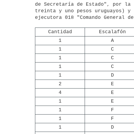
de Secretaría de Estado", por la 
treinta y uno pesos uruguayos) y 
ejecutora 018 "Comando General de
Cantidad
Escalafón
1
A
1
C
1
C
1
C
1
D
2
E
4
E
1
E
1
F
1
F
1
D