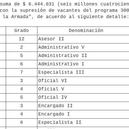
suma de $ 6.444.031 (seis millones cuatrocien
con la supresión de vacantes del programa 300
 la Armada", de acuerdo al siguiente detalle:
Grado
Denominación
12
Asesor II
2
Administrativo V
5
Administrativo II
6
Administrativo I
7
Especialista III
3
Oficial VI
4
Oficial V
5
Oficial IV
3
Encargado II
4
Encargado I
8
Especialista II