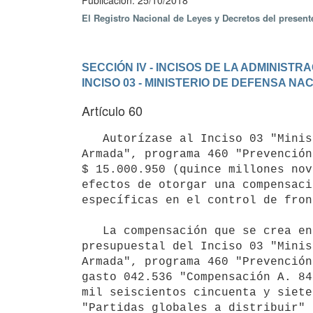
Publicación: 25/10/2018
El Registro Nacional de Leyes y Decretos del presen
SECCIÓN IV - INCISOS DE LA ADMINIST
INCISO 03 - MINISTERIO DE DEFENSA NA
Artículo 60
   Autorízase al Inciso 03 "Ministerio de Defensa Nacional", unidad ejecutora 018 "Comando General de la 
Armada", programa 460 "Prevención
$ 15.000.950 (quince millones nov
efectos de otorgar una compensaci
específicas en el control de fron
   La compensación que se crea en el inciso anterior, se financiará con la reasignación del crédito 
presupuestal del Inciso 03 "Minis
Armada", programa 460 "Prevención
gasto 042.536 "Compensación A. 84
mil seiscientos cincuenta y siete
"Partidas globales a distribuir" 