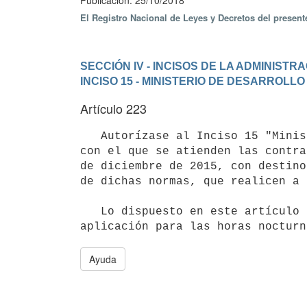
Publicación: 25/10/2018
El Registro Nacional de Leyes y Decretos del presen
SECCIÓN IV - INCISOS DE LA ADMINIST
INCISO 15 - MINISTERIO DE DESARROLLO
Artículo 223
   Autorízase al Inciso 15 "Ministerio de Desarrollo Social", a transferir el crédito de los objetos del gasto 
con el que se atienden las contra
de diciembre de 2015, con destino
de dichas normas, que realicen a 
   Lo dispuesto en este artículo entrará en vigencia a partir de la promulgación de la presente ley y será de 
Ayuda