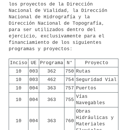
los proyectos de la Dirección 
Nacional de Vialidad, la Dirección 
Nacional de Hidrografía y la 
Dirección Nacional de Topografía, 
para ser utilizados dentro del 
ejercicio, exclusivamente para el 
financiamiento de los siguientes 
programas y proyectos:

Inciso
UE
Programa
N°
Proyecto
10
003
362
750
Rutas
10
003
462
754
Seguridad Vial
10
004
363
757
Puertos
Vías 
10
004
363
755
Navegables
Obras 
Hidráulicas y 
10
004
363
760
Materiales 