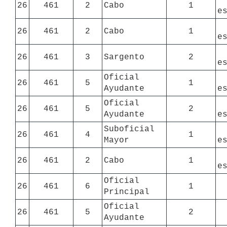
26
461
2
Cabo
1
e
26
461
2
Cabo
1
e
26
461
3
Sargento
2
e
Oficial 
26
461
5
1
Ayudante
e
Oficial 
26
461
5
2
Ayudante
e
Suboficial 
26
461
4
1
Mayor
e
26
461
2
Cabo
1
e
Oficial 
26
461
6
1
Principal
Oficial 
26
461
5
2
Ayudante