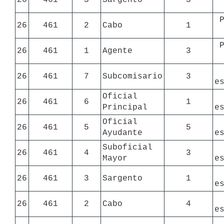
26
461
2
Cabo
1
26
461
1
Agente
3
26
461
7
Subcomisario
3
e
Oficial 
26
461
6
1
Principal
e
Oficial 
26
461
5
5
Ayudante
e
Suboficial 
26
461
4
3
Mayor
e
26
461
3
Sargento
1
e
26
461
2
Cabo
4
e