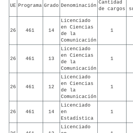
Cantidad 
UE
Programa
Grado
Denominación
de cargos
s
Licenciado 
en Ciencias 
26
461
14
1
de la 
Comunicación
Licenciado 
en Ciencias 
26
461
13
1
de la 
Comunicación
Licenciado 
en Ciencias 
26
461
12
1
de la 
Comunicación
Licenciado 
26
461
14
en 
1
Estadística
Licenciado 