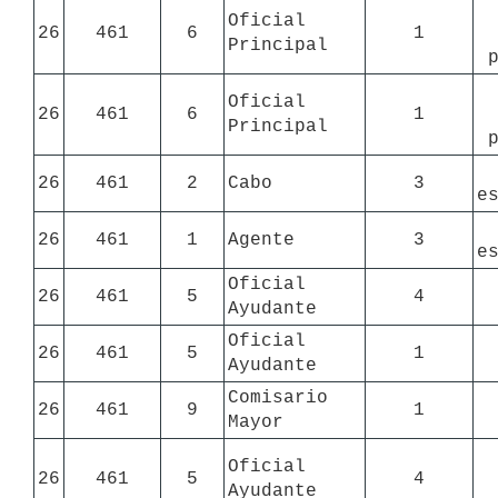
Oficial 
26
461
6
1
Principal
Oficial 
26
461
6
1
Principal
26
461
2
Cabo
3
e
26
461
1
Agente
3
e
Oficial 
26
461
5
4
Ayudante
Oficial 
26
461
5
1
Ayudante
Comisario 
26
461
9
1
Mayor
Oficial 
26
461
5
4
Ayudante