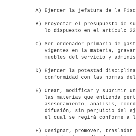
A) Ejercer la jefatura de la Fisc
B) Proyectar el presupuesto de su
   lo dispuesto en el artículo 220 de la Constitución de la República.

C) Ser ordenador primario de gast
   vigentes en la materia, gravar y enajenar los bienes inmuebles y

   muebles del servicio y administrar sus bienes y recursos.

D) Ejercer la potestad disciplina
   conformidad con las normas del respectivo Estatuto.

E) Crear, modificar y suprimir un
   las materias que entienda pertinente, para desempeñar funciones de

   asesoramiento, análisis, coordinación, capacitación, elaboración y

   difusión, sin perjuicio del ejercicio del Ministerio Público y Fiscal,

   el cual se regirá conforme a lo dispuesto en la ley orgánica.

F) Designar, promover, trasladar 