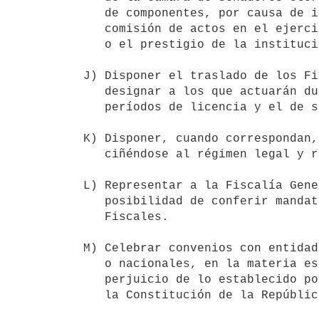
   de componentes, por causa de ineptitud, omisión o delito o por

   comisión de actos en el ejercicio del cargo que afecten su buen nombre

   o el prestigio de la institución.

J) Disponer el traslado de los Fi
   designar a los que actuarán durante el período de ferias judiciales o

   períodos de licencia y el de sus respectivos subrogantes.

K) Disponer, cuando correspondan,
   ciñéndose al régimen legal y reglamentario que las determine.

L) Representar a la Fiscalía Gene
   posibilidad de conferir mandatos y de las potestades propias de los

   Fiscales.

M) Celebrar convenios con entidad
   o nacionales, en la materia específica de su competencia, sin

   perjuicio de lo establecido por el inciso cuarto del artículo 185 de

   la Constitución de la República.
