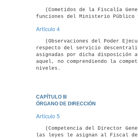
   (Cometidos de la Fiscalía General de la Nación).- A la Fiscalía General de la Nación le compete ejercer las 
Artículo 4
   (Observaciones del Poder Ejecutivo).- Interprétase el artículo 197 de la Constitución de la República 
respecto del servicio descentrali
asignadas por dicha disposición a
aquel, no comprendiendo la compet
niveles.
CAPÍTULO III

ÓRGANO DE DIRECCIÓN
Artículo 5
   (Competencia del Director General).- Sin perjuicio de la competencia que la Constitución de la República y 
las leyes le asignan al Fiscal de