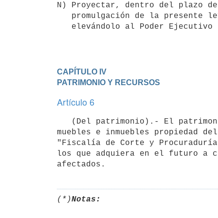
N) Proyectar, dentro del plazo de
   promulgación de la presente ley, el reglamento general del organismo,

CAPÍTULO IV

PATRIMONIO Y RECURSOS
Artículo 6
   (Del patrimonio).- El patrimonio de la Fiscalía General de la Nación estará integrado por todos los bienes 
muebles e inmuebles propiedad del
"Fiscalía de Corte y Procuraduría
los que adquiera en el futuro a c
(*)
Notas: