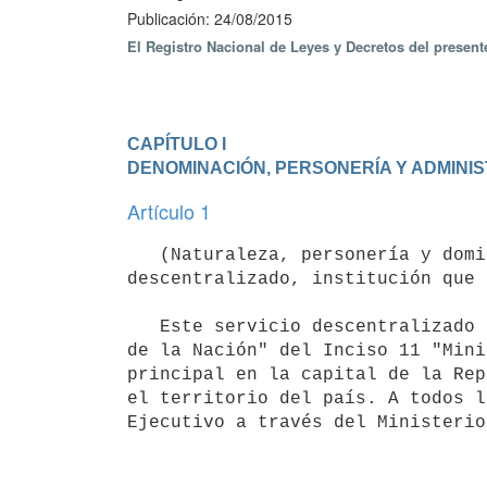
Publicación: 24/08/2015
El Registro Nacional de Leyes y Decretos del presen
CAPÍTULO I

DENOMINACIÓN, PERSONERÍA Y ADMINI
Artículo 1
   (Naturaleza, personería y domicilio).- Créase la Fiscalía General de la Nación como servicio 
descentralizado, institución que 
   Este servicio descentralizado sustituye a la unidad ejecutora 019 "Fiscalía de Corte y Procuraduría General 
de la Nación" del Inciso 11 "Mini
principal en la capital de la Rep
el territorio del país. A todos l