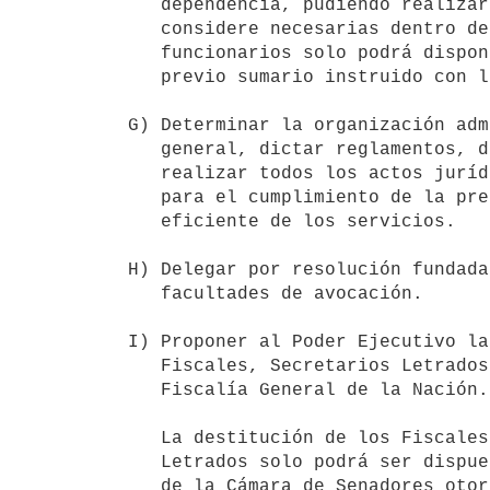
   dependencia, pudiendo realizar las contrataciones de personal que

   considere necesarias dentro del marco legal vigente. La destitución de

   funcionarios solo podrá disponerse por ineptitud, omisión o delito,

   previo sumario instruido con las garantías del debido proceso.

G) Determinar la organización adm
   general, dictar reglamentos, disposiciones y resoluciones, así como

   realizar todos los actos jurídicos y operaciones materiales necesarios

   para el cumplimiento de la presente ley y el funcionamiento regular y

   eficiente de los servicios.

H) Delegar por resolución fundada
   facultades de avocación.

I) Proponer al Poder Ejecutivo la
   Fiscales, Secretarios Letrados y Prosecretarios Letrados de la

   Fiscalía General de la Nación.

   La destitución de los Fiscales, Secretarios Letrados y Prosecretarios

   Letrados solo podrá ser dispuesta por el Poder Ejecutivo, previa venia

   de la Cámara de Senadores otorgada por tres quintos de votos del total
