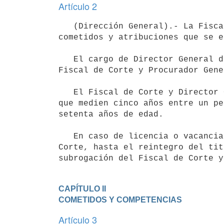
Artículo 2
   (Dirección General).- La Fiscalía General de la Nación será dirigida por un Director General que tendrá los 
cometidos y atribuciones que se e
   El cargo de Director General del servicio descentralizado Fiscalía General de la Nación será ocupado por el 
Fiscal de Corte y Procurador Gene
   El Fiscal de Corte y Director General designado durará diez años en su cargo y no podrá ser reelecto sin 
que medien cinco años entre un pe
setenta años de edad.

   En caso de licencia o vacancia temporal o definitiva del Director General lo subrogará el Fiscal Adjunto de 
Corte, hasta el reintegro del tit
CAPÍTULO II

COMETIDOS Y COMPETENCIAS
Artículo 3