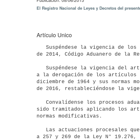
Publicación: 08/06/2015
El Registro Nacional de Leyes y Decretos del presen
Artículo Unico
   Suspéndese la vigencia de los artículos 224, 225, 227 a 257 y 269 de la Ley N° 19.276, de 19 de setiembre 
de 2014, Código Aduanero de la Re
   Suspéndese la vigencia del artículo 275 de la Ley N° 19.276, de 19 de setiembre de 2014, en lo que refiere 
a la derogación de los artículos 
diciembre de 1964 y sus normas mo
de 2016, restableciéndose la vige
   Convalídense los procesos aduaneros y sus actos procesales que, a partir del 18 de marzo de 2015, hayan 
sido tramitados aplicando los art
normas modificativas.

   Las actuaciones procesales que se hayan tramitado por las normas previstas en los artículos 224 a 225, 227 
a 257 y 269 de la Ley N° 19.276, 