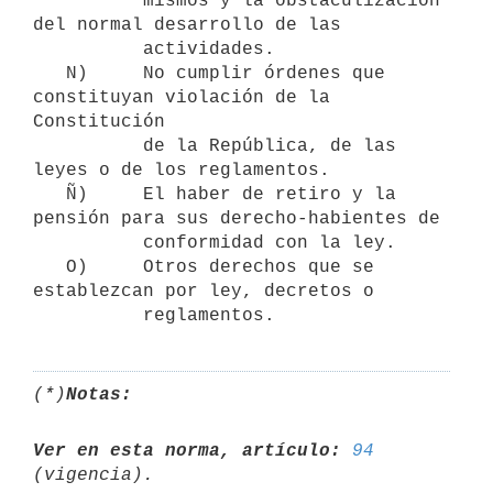
          mismos y la obstaculización 
del normal desarrollo de las

          actividades.

   N)     No cumplir órdenes que 
constituyan violación de la 
Constitución

          de la República, de las 
leyes o de los reglamentos.

   Ñ)     El haber de retiro y la 
pensión para sus derecho-habientes de

          conformidad con la ley.

   O)     Otros derechos que se 
establezcan por ley, decretos o

(*)
Notas:
Ver en esta norma, artículo:
94