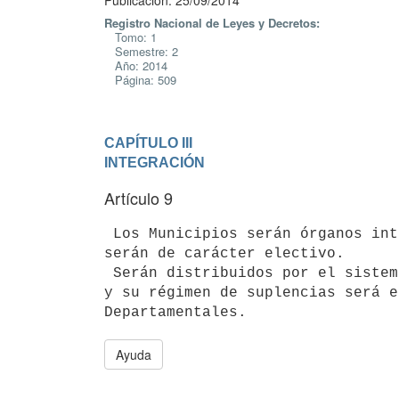
Publicación: 25/09/2014
Registro Nacional de Leyes y Decretos:
Tomo: 1
Semestre: 2
Año: 2014
Página: 509
CAPÍTULO III

INTEGRACIÓN
Artículo 9
 Los Municipios serán órganos integrados por cinco miembros y sus cargos

serán de carácter electivo.

 Serán distribuidos por el sistema de representación proporcional integral

y su régimen de suplencias será e
Departamentales.
Ayuda