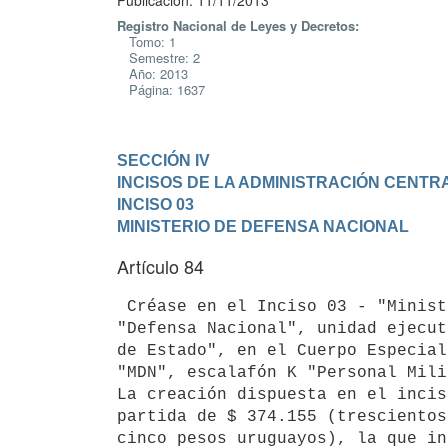
Publicación: 11/11/2013
Registro Nacional de Leyes y Decretos:
Tomo: 1
Semestre: 2
Año: 2013
Página: 1637
SECCIÓN IV

INCISOS DE LA ADMINISTRACIÓN CENTR
INCISO 03

MINISTERIO DE DEFENSA NACIONAL
Artículo 84
 Créase en el Inciso 03 - "Ministerio de Defensa Nacional", programa 300

"Defensa Nacional", unidad ejecut
de Estado", en el Cuerpo Especial
"MDN", escalafón K "Personal Mili
La creación dispuesta en el incis
partida de $ 374.155 (trescientos
cinco pesos uruguayos), la que in