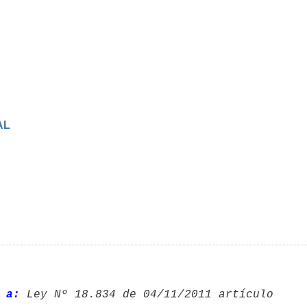
AL
 a: