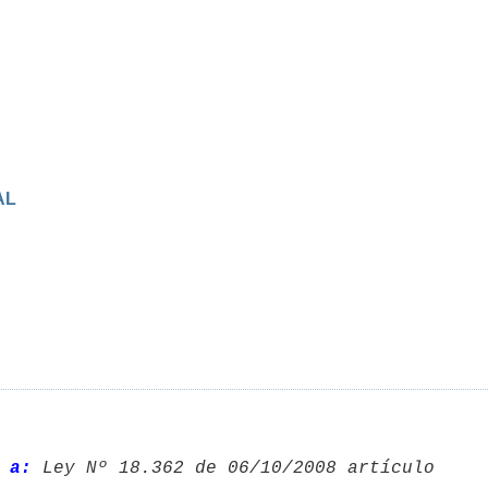
AL
 a: