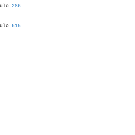
culo 
286
culo 
615