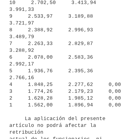
10     2.702,50     3.413,94     
3.991,33

9     2.533,97     3.189,88     
3.721,97

8     2.388,92     2.996,93     
3.489,79

7     2.263,33     2.829,87     
3.288,92

6     2.078,00     2.583,36     
2.992,17

5     1.936,76     2.395,36     
2.766,16

4     1.848,25     2.277,62     0,00

3     1.774,26     2.179,23     0,00

2     1.628,28     1.985,12     0,00

1     1.562,00     1.896,94     0,00

     La aplicación del presente 
artículo no podrá afectar la 
retribución
