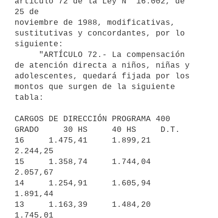
artículo 72 de la Ley N° 16.002, de 
25 de

noviembre de 1988, modificativas, 
sustitutivas y concordantes, por lo

siguiente:

     "ARTÍCULO 72.- La compensación 
de atención directa a niños, niñas y

adolescentes, quedará fijada por los 
montos que surgen de la siguiente

tabla:

CARGOS DE DIRECCIÓN PROGRAMA 400

GRADO     30 HS     40 HS     D.T.

16     1.475,41     1.899,21     
2.244,25

15     1.358,74     1.744,04     
2.057,67

14     1.254,91     1.605,94     
1.891,44

13     1.163,39     1.484,20     
1.745,01
