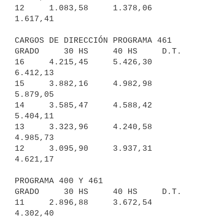
12     1.083,58     1.378,06     
1.617,41

CARGOS DE DIRECCIÓN PROGRAMA 461

GRADO     30 HS     40 HS     D.T.

16     4.215,45     5.426,30     
6.412,13

15     3.882,16     4.982,98     
5.879,05

14     3.585,47     4.588,42     
5.404,11

13     3.323,96     4.240,58     
4.985,73

12     3.095,90     3.937,31     
4.621,17

PROGRAMA 400 Y 461

GRADO     30 HS     40 HS     D.T.

11     2.896,88     3.672,54     
4.302,40
