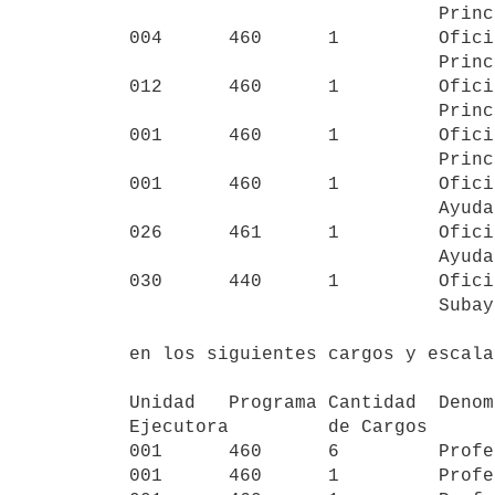
                            Principal

004      460      1         Ofici
                            Principal

012      460      1         Ofici
                            Principal

001      460      1         Ofici
                            Principal

001      460      1         Ofici
                            Ayudante

026      461      1         Ofici
                            Ayudante

030      440      1         Ofici
                            Subayudante    PE-CP

en los siguientes cargos y escala
Unidad   Programa Cantidad  Denom
Ejecutora         de Cargos

001      460      6         Profe
001      460      1         Profe