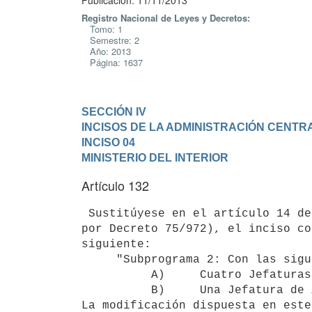
Publicación: 11/11/2013
Registro Nacional de Leyes y Decretos:
Tomo: 1
Semestre: 2
Año: 2013
Página: 1637
SECCIÓN IV

INCISOS DE LA ADMINISTRACIÓN CENTR
INCISO 04

MINISTERIO DEL INTERIOR
Artículo 132
 Sustitúyese en el artículo 14 de la Ley Orgánica Policial (Texto Ordenado

por Decreto 75/972), el inciso co
siguiente:

     "Subprograma 2: Con las siguientes dependencias:

          A)     Cuatro Jefaturas de Zonas Operacionales Territoriales.

          B)     Una Jefatura de Zona Operacional Especializada".

La modificación dispuesta en este