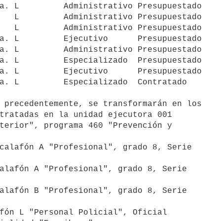
a. L         Administrativo Presupuestado

   L         Administrativo Presupuestado

   L         Administrativo Presupuestado

a. L         Ejecutivo      Presupuestado

a. L         Administrativo Presupuestado

a. L         Especializado  Presupuestado

a. L         Ejecutivo      Presupuestado

a. L         Especializado  Contratado

 precedentemente, se transformarán en los

tratadas en la unidad ejecutora 001

terior", programa 460 "Prevención y

calafón A "Profesional", grado 8, Serie

alafón A "Profesional", grado 8, Serie

alafón B "Profesional", grado 8, Serie

fón L "Personal Policial", Oficial
