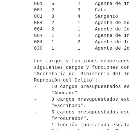
001   6        2     Agente de 1r
001   2        3     Cabo        
001   3        4     Sargento    
004   2        1     Agente de 2d
004   2        1     Agente de 2d
004   1        2     Agente de 1r
004   1        2     Agente de 1r
030   1        1     Agente de 2d
Los cargos y funciones enumerados
siguientes cargos y funciones con
"Secretaría del Ministerio del In
Represión del Delito":

-     10 cargos presupuestados es
      "Abogado".

-     3 cargos presupuestados esc
      "Escribano".

-     5 cargos presupuestados esc
      "Procurador".

-     1 función contratada escala