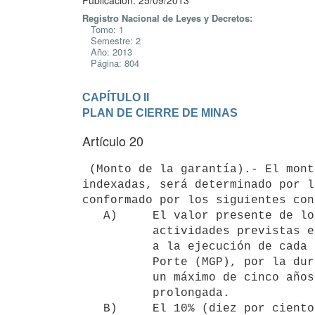
Publicación: 25/09/2013
Registro Nacional de Leyes y Decretos:
Tomo: 1
Semestre: 2
Año: 2013
Página: 804
CAPÍTULO II

PLAN DE CIERRE DE MINAS
Artículo 20
 (Monto de la garantía).- El monto de la garantía, nominado en unidades

indexadas, será determinado por l
conformado por los siguientes con
   A)     El valor presente de los costos de implementación de las

          actividades previstas en los planes de cierres parciales, previo

          a la ejecución de cada etapa del proyecto de Minería de Gran

          Porte (MGP), por la duración de la etapa correspondiente o por

          un máximo de cinco años si la etapa correspondiente fuera más

          prolongada.

   B)     El 10% (diez por ciento) del valor presente de los costos de
