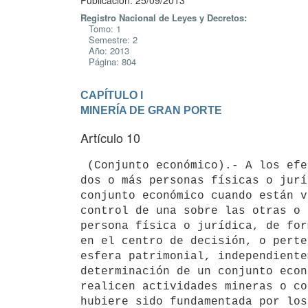
Publicación: 25/09/2013
Registro Nacional de Leyes y Decretos:
Tomo: 1
Semestre: 2
Año: 2013
Página: 804
CAPÍTULO I

MINERÍA DE GRAN PORTE
Artículo 10
 (Conjunto económico).- A los efectos de la presente ley, se entiende que

dos o más personas físicas o jurí
conjunto económico cuando están v
control de una sobre las otras o 
persona física o jurídica, de for
en el centro de decisión, o perte
esfera patrimonial, independiente
determinación de un conjunto econ
realicen actividades mineras o co
hubiere sido fundamentada por los