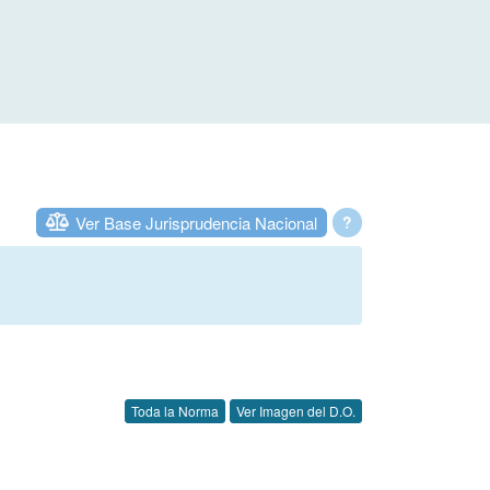
Ver Base Jurisprudencia Nacional
?
Toda la Norma
Ver Imagen del D.O.