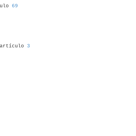
culo 
69
 artículo 
3