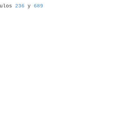
culos 
236
 y 
689