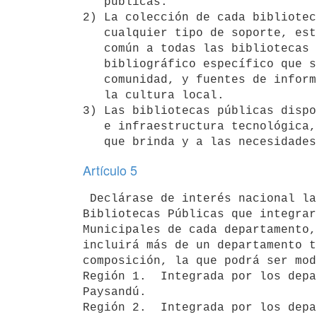
   públicas.

2) La colección de cada bibliotec
   cualquier tipo de soporte, estará conformada por una colección básica

   común a todas las bibliotecas que integran el sistema, por un acervo

   bibliográfico específico que satisfaga los intereses y demandas de la

   comunidad, y fuentes de información que rescaten, preserven y difundan

   la cultura local.

3) Las bibliotecas públicas dispo
   e infraestructura tecnológica, adecuados a las funciones y servicios

Artículo 5
 Declárase de interés nacional la estructuración de un Sistema Nacional de

Bibliotecas Públicas que integrar
Municipales de cada departamento,
incluirá más de un departamento t
composición, la que podrá ser mod
Región 1.  Integrada por los depa
Paysandú.

Región 2.  Integrada por los depa