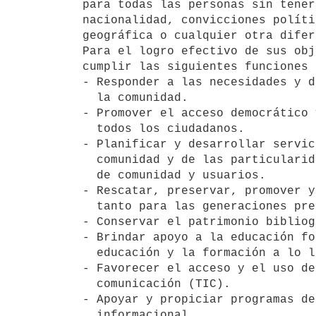
para todas las personas sin tener
nacionalidad, convicciones políti
geográfica o cualquier otra difer
Para el logro efectivo de sus obj
cumplir las siguientes funciones 
- Responder a las necesidades y d
  la comunidad.

- Promover el acceso democrático 
  todos los ciudadanos.

- Planificar y desarrollar servic
  comunidad y de las particularidades de los usuarios a través de estudios

  de comunidad y usuarios.

- Rescatar, preservar, promover y
  tanto para las generaciones presentes como para las futuras.

- Conservar el patrimonio bibliog
- Brindar apoyo a la educación fo
  educación y la formación a lo largo de la vida.

- Favorecer el acceso y el uso de
  comunicación (TIC).

- Apoyar y propiciar programas de
  informacional.
