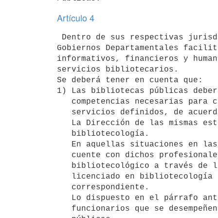
Artículo 4
 Dentro de sus respectivas jurisdicciones, el Gobierno Nacional y los

Gobiernos Departamentales facilit
informativos, financieros y human
servicios bibliotecarios.

Se deberá tener en cuenta que:

1) Las bibliotecas públicas deber
   competencias necesarias para cumplir con las distintas funciones y

   servicios definidos, de acuerdo con las necesidades de la comunidad.

   La Dirección de las mismas estará a cargo de licenciados en

   bibliotecología.

   En aquellas situaciones en las que por causas justificadas no se

   cuente con dichos profesionales, se garantizará el asesoramiento

   bibliotecológico a través de la coordinación y la supervisión de un

   licenciado en bibliotecología perteneciente al departamento o región

   correspondiente.

   Lo dispuesto en el párrafo anterior no afectará la situación de los

   funcionarios que se desempeñen actualmente en las bibliotecas
