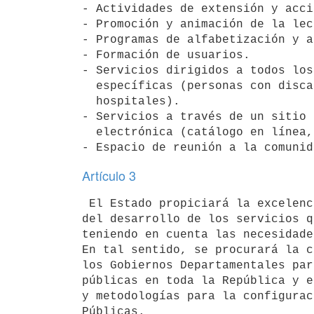
- Actividades de extensión y acci
- Promoción y animación de la lec
- Programas de alfabetización y a
- Formación de usuarios.

- Servicios dirigidos a todos los
  específicas (personas con discapacidades, personas en prisión o en

  hospitales).

- Servicios a través de un sitio 
  electrónica (catálogo en línea, manuales y guías, información local).

Artículo 3
 El Estado propiciará la excelencia en el empleo de los recursos a través

del desarrollo de los servicios q
teniendo en cuenta las necesidade
En tal sentido, se procurará la c
los Gobiernos Departamentales par
públicas en toda la República y e
y metodologías para la configurac