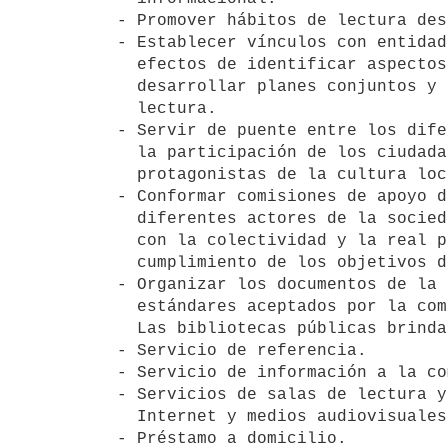
- Promover hábitos de lectura des
- Establecer vínculos con entidad
  efectos de identificar aspectos de su realidad, como insumo para

  desarrollar planes conjuntos y promover la demanda de información y

  lectura.

- Servir de puente entre los dife
  la participación de los ciudadanos como productores, consumidores y

  protagonistas de la cultura local.

- Conformar comisiones de apoyo d
  diferentes actores de la sociedad civil, para promover la interacción

  con la colectividad y la real participación de la comunidad en el

  cumplimiento de los objetivos de su biblioteca pública.

- Organizar los documentos de la 
  estándares aceptados por la comunidad bibliotecológica.

  Las bibliotecas públicas brindarán los siguientes servicios:

- Servicio de referencia.

- Servicio de información a la co
- Servicios de salas de lectura y
  Internet y medios audiovisuales.

- Préstamo a domicilio.
