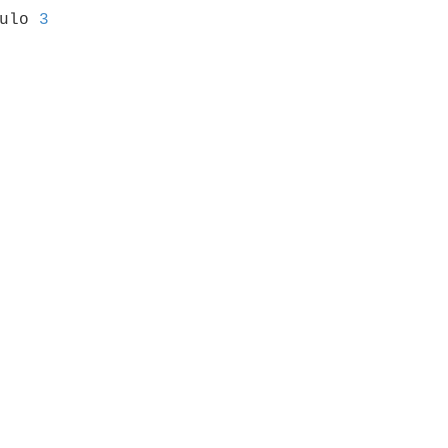
culo 
3