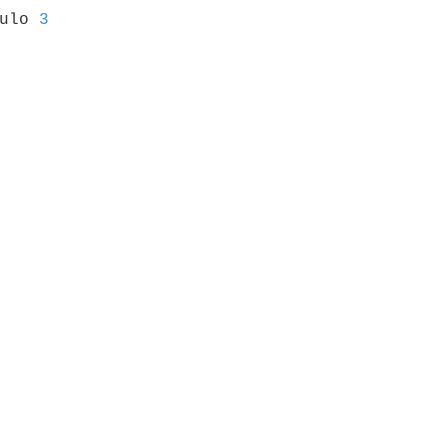
culo 
3