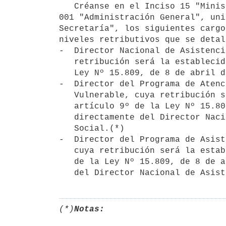
   Créanse en el Inciso 15 "Ministerio de Desarrollo Social", programa 

001 "Administración General", uni
Secretaría", los siguientes cargo
niveles retributivos que se detal
-  Director Nacional de Asistenci
   retribución será la establecida en el literal c) del artículo 9º de la

   Ley Nº 15.809, de 8 de abril de 1986.(*)

-  Director del Programa de Atenc
   Vulnerable, cuya retribución será la establecida en el literal d) del

   artículo 9º de la Ley Nº 15.809, de 8 de abril de 1986, y dependerá

   directamente del Director Nacional de Asistencia Crítica e Inclusión

   Social.(*)

-  Director del Programa de Asist
   cuya retribución será la establecida en el literal d) del artículo 9º

   de la Ley Nº 15.809, de 8 de abril de 1986, y dependerá directamente

(*)
Notas: