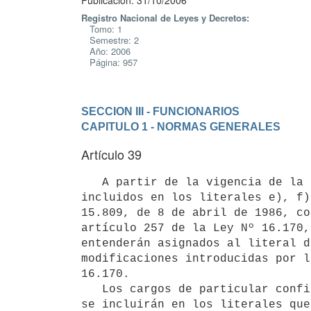
Publicación: 31/10/2006
Registro Nacional de Leyes y Decretos:
Tomo: 1
Semestre: 2
Año: 2006
Página: 957
SECCION III - FUNCIONARIOS
CAPITULO 1 - NORMAS GENERALES
Artículo 39
   A partir de la vigencia de la presente ley, los cargos de confianza

incluidos en los literales e), f)
15.809, de 8 de abril de 1986, co
artículo 257 de la Ley Nº 16.170,
entenderán asignados al literal d
modificaciones introducidas por l
16.170.

   Los cargos de particular confianza que se crean por la presente ley, 

se incluirán en los literales que