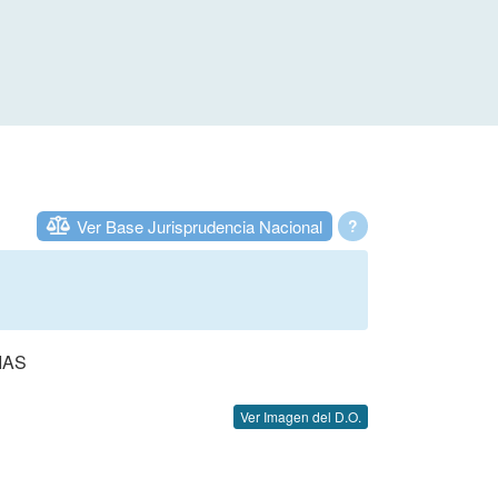
Ver Base Jurisprudencia Nacional
?
IAS
Ver Imagen del D.O.