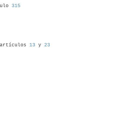
culo 
315
 artículos 
13
 y 
23