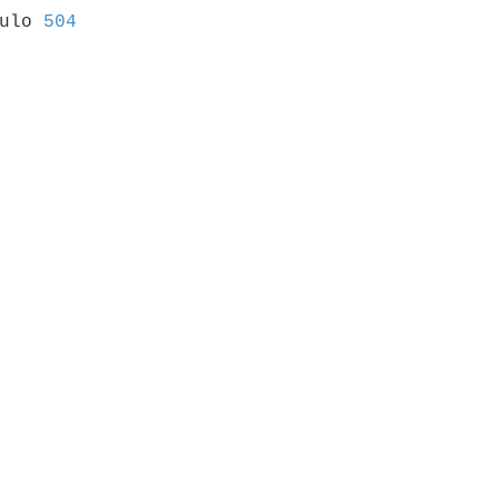
culo 
504