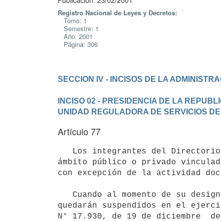
Publicación: 23/02/2001
Registro Nacional de Leyes y Decretos:
Tomo: 1
Semestre: 1
Año: 2001
Página: 306
SECCION IV - INCISOS DE LA ADMINISTR
INCISO 02 - PRESIDENCIA DE LA REPUBL
UNIDAD REGULADORA DE SERVICIOS D
Artículo 77
   Los integrantes del Directorio no podrán desempeñar actividades profesionales o de representación en el 
ámbito público o privado vinculad
con excepción de la actividad doc
   Cuando al momento de su designación ocuparan otros cargos públicos,

quedarán suspendidos en el ejerci
N° 17.930, de 19 de diciembre  de