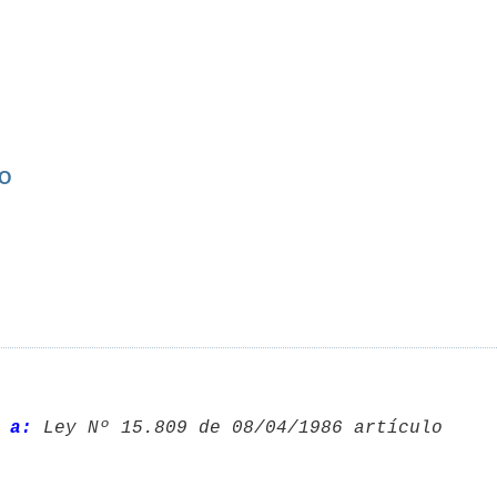
RO
 a: