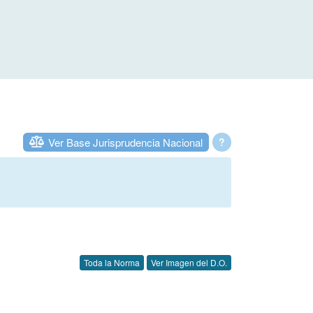
Ver Base Jurisprudencia Nacional
?
Toda la Norma
Ver Imagen del D.O.