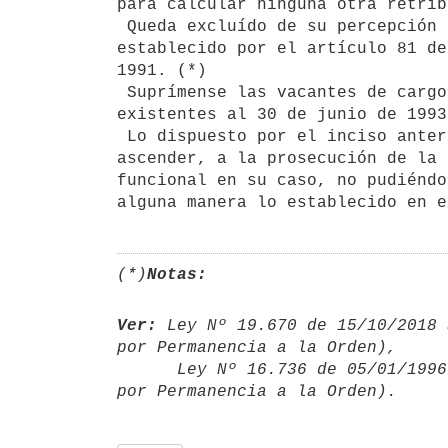
para calcular ninguna otra retrib
 Queda excluído de su percepción el personal en situación de excedencia

establecido por el artículo 81 de
1991. (*)

 Suprímense las vacantes de cargos del escalafón K "Personal Militar"

existentes al 30 de junio de 1993.
 Lo dispuesto por el inciso anterior será sin perjuicio del derecho a

ascender, a la prosecución de la 
funcional en su caso, no pudiéndo
(*)
Notas:
Ver:
 Ley Nº 19.670 de 15/10/2018 
por Permanencia a la Orden),

      Ley Nº 16.736 de 05/01/19