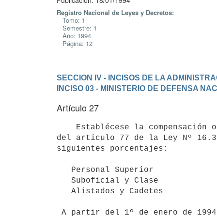
Publicación: 18/01/1994
Registro Nacional de Leyes y Decretos:
Tomo: 1
Semestre: 1
Año: 1994
Página: 12
SECCION IV - INCISOS DE LA ADMINIST
INCISO 03 - MINISTERIO DE DEFENSA NA
Artículo 27
    Establécese la compensación otorgada por los incisos primero y segundo

del artículo 77 de la Ley Nº 16.3
siguientes porcentajes:

                                  
   Personal Superior                       30

   Suboficial y Clase                      25

   Alistados y Cadetes                     20

 A partir del 1º de enero de 1994 la referida compensación estará sujeta a
