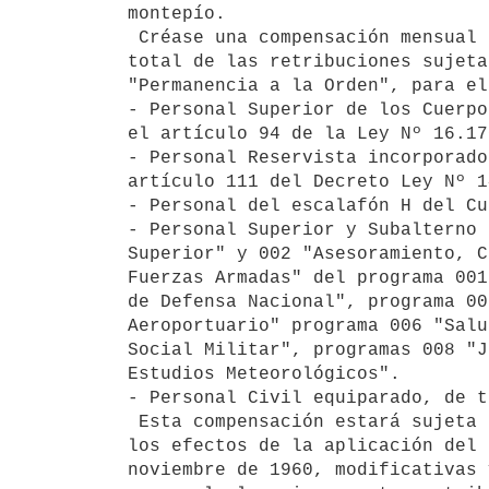
montepío.

 Créase una compensación mensual del 20% (veinte por ciento), sobre el

total de las retribuciones sujeta
"Permanencia a la Orden", para el
- Personal Superior de los Cuerpo
el artículo 94 de la Ley Nº 16.17
- Personal Reservista incorporado
artículo 111 del Decreto Ley Nº 1
- Personal del escalafón H del Cu
- Personal Superior y Subalterno 
Superior" y 002 "Asesoramiento, C
Fuerzas Armadas" del programa 001
de Defensa Nacional", programa 00
Aeroportuario" programa 006 "Salu
Social Militar", programas 008 "J
Estudios Meteorológicos".

- Personal Civil equiparado, de t
 Esta compensación estará sujeta a montepío, no será tenida en cuenta a

los efectos de la aplicación del 
noviembre de 1960, modificativas 