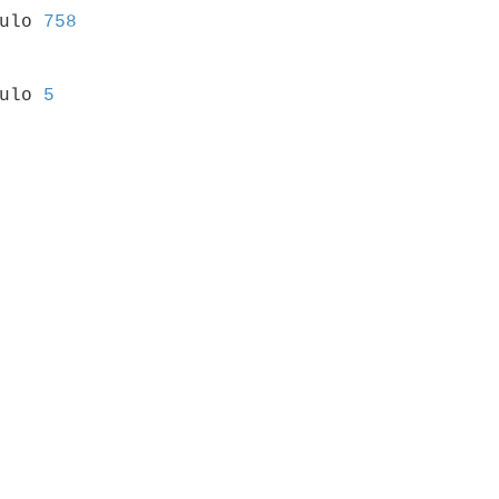
culo 
758
culo 
5