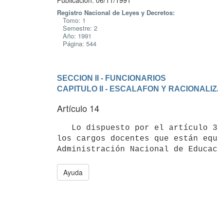
Publicación: 06/11/1991
Registro Nacional de Leyes y Decretos:
Tomo: 1
Semestre: 2
Año: 1991
Página: 544
SECCION II - FUNCIONARIOS
CAPITULO II - ESCALAFON Y RACIONALI
Artículo 14
   Lo dispuesto por el artículo 35 de la Ley N° 16.170, de 28 de diciembre de 1990, no será de aplicación para 
los cargos docentes que están equ
Ayuda