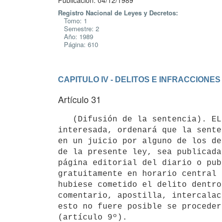
Publicación: 04/12/1989
Registro Nacional de Leyes y Decretos:
Tomo: 1
Semestre: 2
Año: 1989
Página: 610
CAPITULO IV - DELITOS E INFRACCION
Artículo 31
   (Difusión de la sentencia). EL Juez de la causa, a solicitud de parte

interesada, ordenará que la sente
en un juicio por alguno de los de
de la presente ley, sea publicada
página editorial del diario o pub
gratuitamente en horario central 
hubiese cometido el delito dentro
comentario, apostilla, intercalac
esto no fuere posible se proceder
(artículo 9º).
