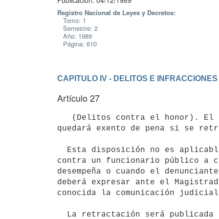
Publicación: 04/12/1989
Registro Nacional de Leyes y Decretos:
Tomo: 1
Semestre: 2
Año: 1989
Página: 610
CAPITULO IV - DELITOS E INFRACCION
Artículo 27
   (Delitos contra el honor). El autor de un delito contra el honor

quedará exento de pena si se retr
  Esta disposición no es aplicable cuando la ofensa ha sido dirigida

contra un funcionario público a c
desempeña o cuando el denunciante
deberá expresar ante el Magistrad
conocida la comunicación judicial
  La retractación será publicada o difundida a cargo del autor del delito,
