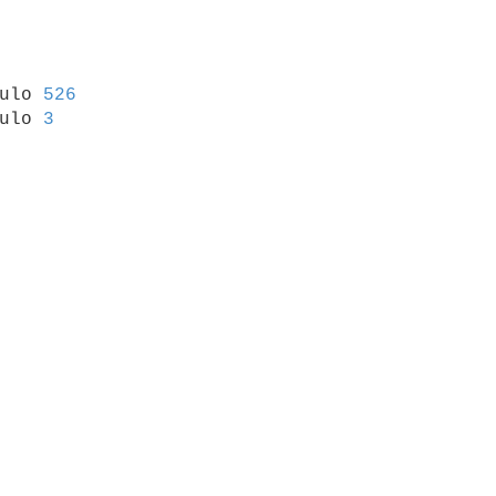
culo 
526
ulo 
3