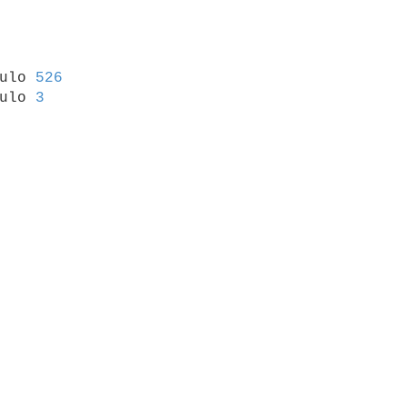
culo 
526
ulo 
3