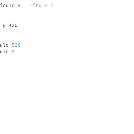
tículo 
5 - Título 7
 y 420

culo 
526
ulo 
3