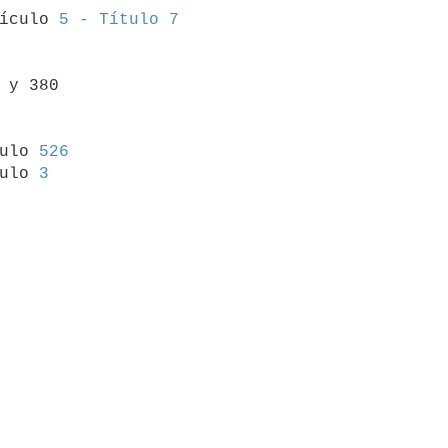
tículo 
5 - Título 7
 y 380

culo 
526
ulo 
3