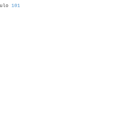
culo 
101