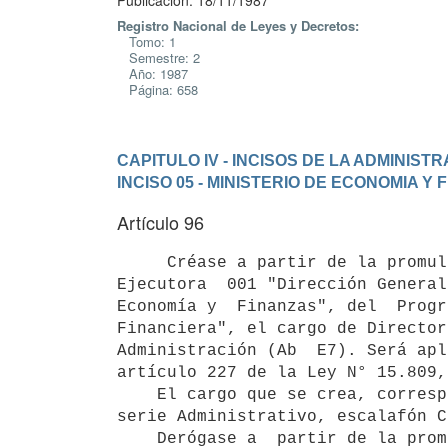
Publicación: 18/11/1987
Registro Nacional de Leyes y Decretos:
Tomo: 1
Semestre: 2
Año: 1987
Página: 658
CAPITULO IV - INCISOS DE LA ADMINIS
INCISO 05 - MINISTERIO DE ECONOMIA Y
Artículo 96
     Créase a partir de la promulgación de la presente ley, en la Unidad

Ejecutora  001 "Dirección General
Economía y  Finanzas", del  Progr
Financiera", el cargo de Director 
Administración (Ab  E7). Será apl
artículo 227 de la Ley N° 15.809,
    El cargo que se crea, corresponde a un Director de Administración,

serie Administrativo, escalafón C
    Derógase a  partir de la promulgación de la presente ley, el artículo
