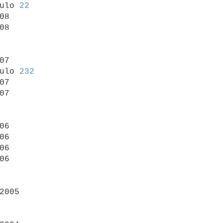
ulo 
22
08

08

07

ulo 
232
07

07

06

06

06

06

2005
