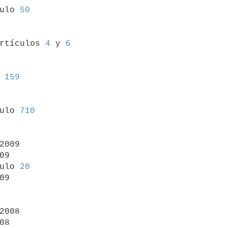
culo 
50
artículos 
4
 y 
6
 
159
culo 
710
2009

09

ulo 
20
09

2008

08
