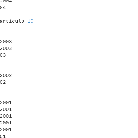
2004

04

artículo 
10
2003

2003

03

2002

02

2001

2001

2001

2001

2001

01
