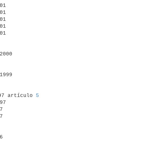
01

01

01

01

01

2000

1999

97 artículo 
5
97






