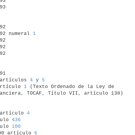
93

93

92

92 numeral 
1
92

92

92

91

artículos 
4
 y 
5
rtículo 
1
 (Texto Ordenado de la Ley de 

anciera, TOCAF, Título VII, artículo 138)

 artículo 
4
ulo 
436
ulo 
100
90 artículo 
6