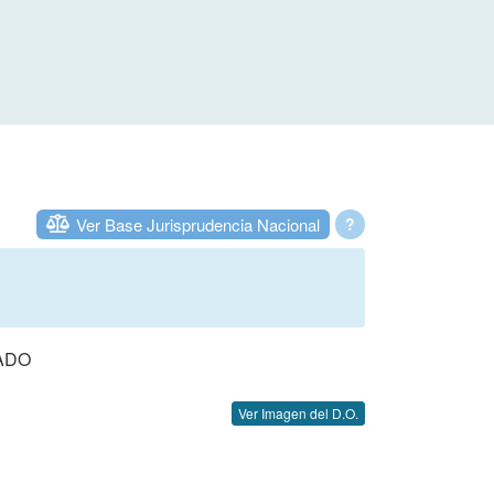
Ver Base Jurisprudencia Nacional
?
ADO
Ver Imagen del D.O.