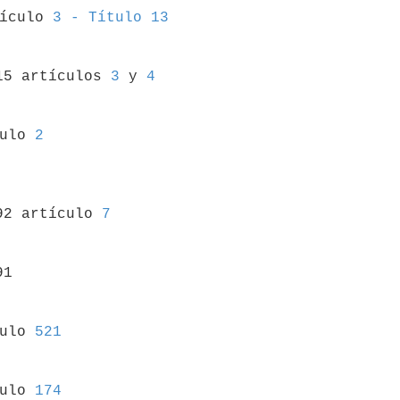
tículo 
3 - Título 13
15 artículos 
3
 y 
4
culo 
2
92 artículo 
7
1

culo 
521
culo 
174