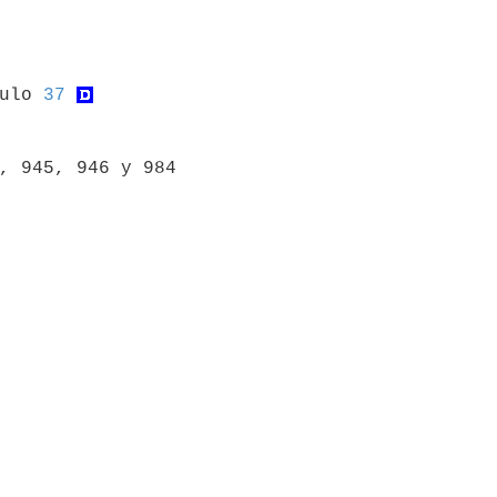
culo 
37