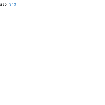
culo 
343