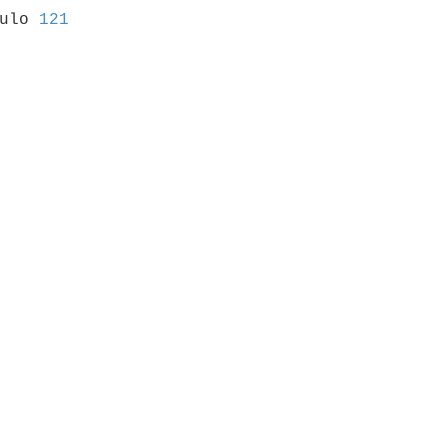
culo 
121