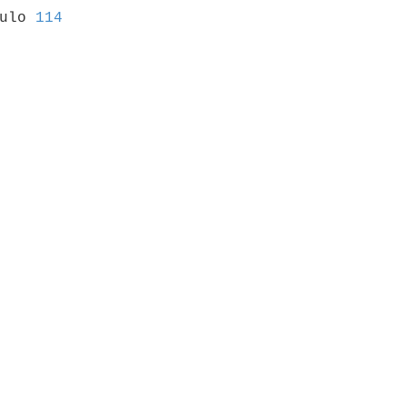
culo 
114