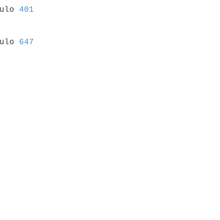
culo 
401
culo 
647